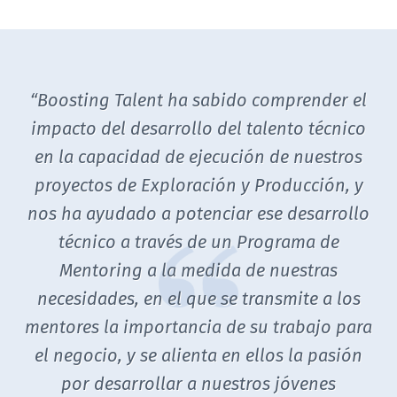
 de
“Boosting Talent ha sabido comprender el
to
impacto del desarrollo del talento técnico
a
en la capacidad de ejecución de nuestros
e
s
proyectos de Exploración y Producción, y
l
nos ha ayudado a potenciar ese desarrollo
eq
o
técnico a través de un Programa de
l
Mentoring a la medida de nuestras
i
zo
necesidades, en el que se transmite a los
mentores la importancia de su trabajo para
n
e,
el negocio, y se alienta en ellos la pasión
sa
el
por desarrollar a nuestros jóvenes