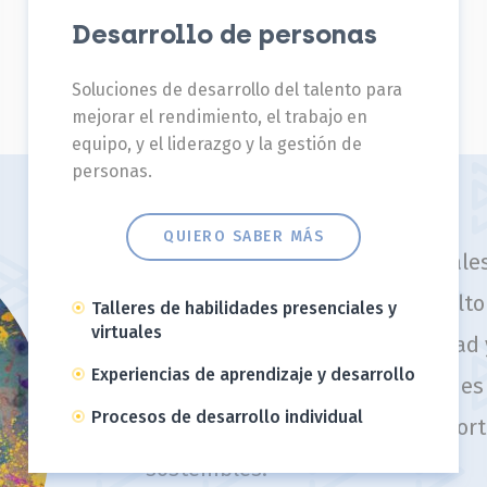
Desarrollo de personas
Soluciones de desarrollo del talento para
mejorar el rendimiento, el trabajo en
equipo, y el liderazgo y la gestión de
personas.
QUIERO SABER MÁS
Somos un equipo de profesionales 
experiencia en dirección, consult
Talleres de habilidades presenciales y
virtuales
tiempo a conocer bien la realidad 
Experiencias de aprendizaje y desarrollo
cada cliente. Creemos que esta e
Procesos de desarrollo individual
bien a tus necesidades para aport
sostenibles.