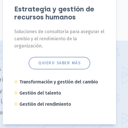
Estrategia y gestión de
recursos humanos
Soluciones de consultoría para asegurar el
cambio y el rendimiento de la
organización.
QUIERO SABER MÁS
multidisciplinar y diverso, con
oría y docencia. Dedicamos
Transformación y gestión del cambio
y los retos a los que se enfrenta
Gestión del talento
s la única manera de responder
Gestión del rendimiento
ar soluciones y resultados